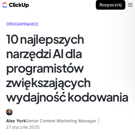
ClickUp Blog
Rozpocznij
Ope
OPROGRAMOWANIE
10 najlepszych
narzędzi AI dla
programistów
zwiększających
wydajność kodowania
Alex York
Senior Content Marketing Manager
27 stycznia 2025