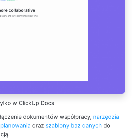
 tylko w ClickUp Docs
włączenie dokumentów współpracy,
narzędzia
o planowania
oraz
szablony baz danych
do
cją.