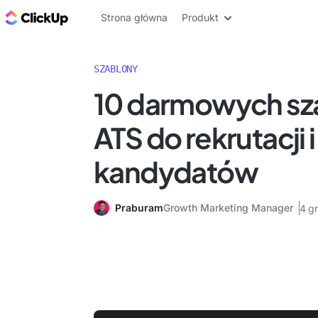
ClickUp Blog
Strona główna
Produkt
SZABLONY
10 darmowych s
ATS do rekrutacji 
kandydatów
Praburam
Growth Marketing Manager
4 g