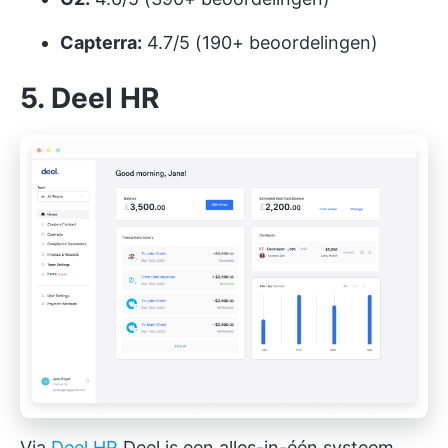
Capterra:
4.7/5 (190+ beoordelingen)
5. Deel HR
Via
Deel HR
Deel is een alles-in-één systeem