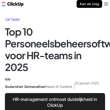
ClickUp Blog
Aan de slag
Ope
SOFTWARE
Top 10
Personeelsbeheersoft
voor HR-teams in
2025
30 januari 2025
Sudarshan Somanathan
Head of Content
HR-management ontmoet duidelijkheid in
ClickUp