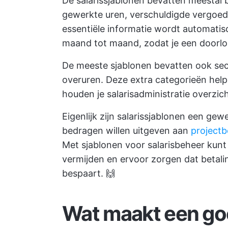
De salarissjablonen bevatten meestal
gewerkte uren, verschuldigde vergoedi
essentiële informatie wordt automati
maand tot maand, zodat je een doorl
De meeste sjablonen bevatten ook sect
overuren. Deze extra categorieën help
houden je salarisadministratie overzicht
Eigenlijk zijn salarissjablonen een ge
bedragen willen uitgeven aan
projectb
Met sjablonen voor salarisbeheer kun
vermijden en ervoor zorgen dat betalin
bespaart. 🙌
Wat maakt een goe