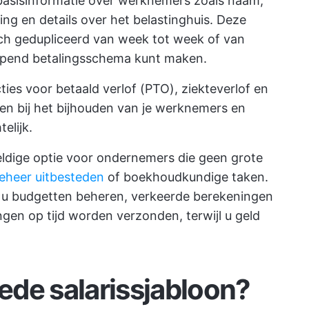
 basisinformatie over werknemers zoals naam,
ng en details over het belastinghuis. Deze
sch gedupliceerd van week tot week of van
opend betalingsschema kunt maken.
ies voor betaald verlof (PTO), ziekteverlof en
en bij het bijhouden van je werknemers en
elijk.
weldige optie voor ondernemers die geen grote
eheer uitbesteden
of boekhoudkundige taken.
t u budgetten beheren, verkeerde berekeningen
gen op tijd worden verzonden, terwijl u geld
de salarissjabloon?