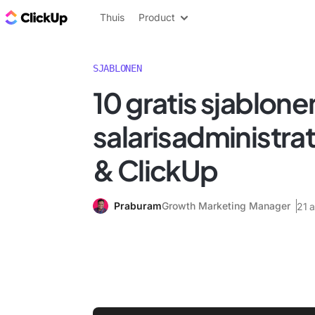
ClickUp Blog
Thuis
Product
SJABLONEN
10 gratis sjablone
salarisadministrat
& ClickUp
Praburam
Growth Marketing Manager
21 a