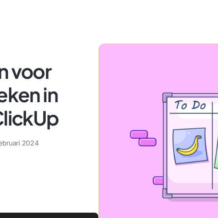
n voor
eken in
ClickUp
februari 2024