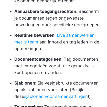
kolommen behoorlijk effectief.
Aanpasbare toegangsrechten
: Bescherm
je documenten tegen ongewenste
bewerkingen door specifieke doelgroepen.
Realtime bewerken
:
Live samenwerken
met je team
aan inhoud en tag leden in de
opmerkingen.
Documentcategorieën
: Tag documenten
met categorieën zodat u ze gemakkelijk
kunt openen en vinden.
Sjablonen
: Sla veelgebruikte documenten
op als sjablonen voor later. (Bekijk
deze
sjablonen voor samenvattingen
!)
Taken maken
: Zet opmerkingen om in