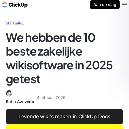
ClickUp Blog
Aan de slag
Ope
SOFTWARE
We hebben de 10
beste zakelijke
wikisoftware in 2025
getest
4 februari 2025
Sofia Azevedo
Levende wiki's maken in ClickUp Docs