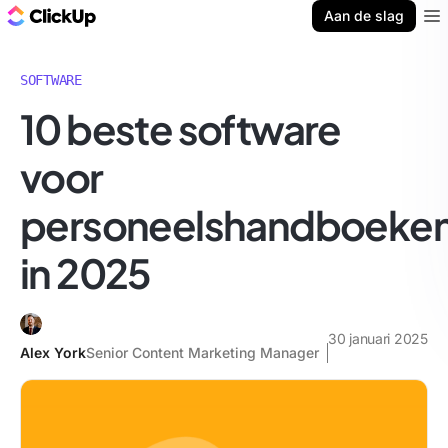
ClickUp Blog
Aan de slag
Ope
SOFTWARE
10 beste software
voor
personeelshandboeke
in 2025
30 januari 2025
Alex York
Senior Content Marketing Manager