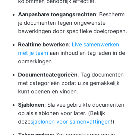
kolommen behoorlijk effectief.
Aanpasbare toegangsrechten
: Bescherm
je documenten tegen ongewenste
bewerkingen door specifieke doelgroepen.
Realtime bewerken
:
Live samenwerken
met je team
aan inhoud en tag leden in de
opmerkingen.
Documentcategorieën
: Tag documenten
met categorieën zodat u ze gemakkelijk
kunt openen en vinden.
Sjablonen
: Sla veelgebruikte documenten
op als sjablonen voor later. (Bekijk
deze
sjablonen voor samenvattingen
!)
Taken maken
: Zet opmerkingen om in