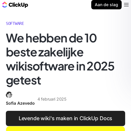
ClickUp Blog
Aan de slag
Ope
SOFTWARE
We hebben de 10
beste zakelijke
wikisoftware in 2025
getest
4 februari 2025
Sofia Azevedo
Levende wiki's maken in ClickUp Docs