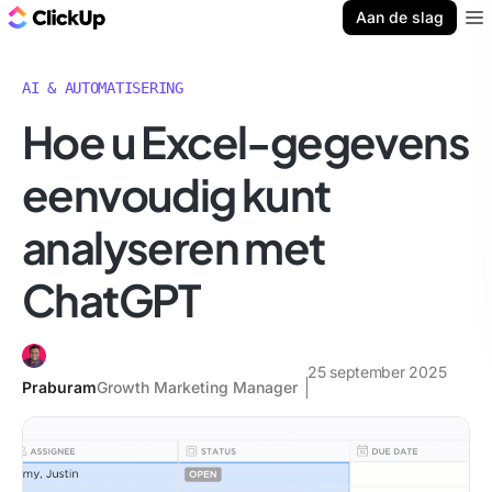
ClickUp Blog
Aan de slag
Ope
AI & AUTOMATISERING
Hoe u Excel-gegevens
eenvoudig kunt
analyseren met
ChatGPT
25 september 2025
Praburam
Growth Marketing Manager