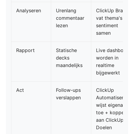
Analyseren
Urenlang
ClickUp Brain
commentaar
vat thema's en
lezen
sentiment
samen
Rapport
Statische
Live dashboard
decks
worden in
maandelijks
realtime
bijgewerkt
Act
Follow-ups
ClickUp
verslappen
Automatisering
wijst eigenaren
toe + koppelt
aan ClickUp
Doelen