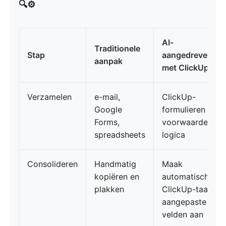
🔍⚙️
AI-
Traditionele
Stap
aangedreven
aanpak
met ClickUp
Verzamelen
e-mail,
ClickUp-
Google
formulieren met
Forms,
voorwaardelijke
spreadsheets
logica
Consolideren
Handmatig
Maak
kopiëren en
automatisch
plakken
ClickUp-taak +
aangepaste
velden aan