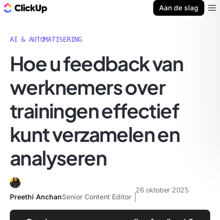
ClickUp Blog
Aan de slag
Ope
AI & AUTOMATISERING
Hoe u feedback van
werknemers over
trainingen effectief
kunt verzamelen en
analyseren
26 oktober 2025
Preethi Anchan
Senior Content Editor