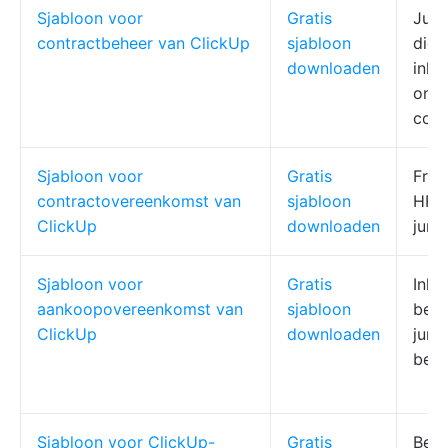
Sjabloon voor
Gratis
Juri
contractbeheer van ClickUp
sjabloon
dien
downloaden
inko
onde
cont
Sjabloon voor
Gratis
Free
contractovereenkomst van
sjabloon
HR, 
ClickUp
downloaden
juri
Sjabloon voor
Gratis
Inko
aankoopovereenkomst van
sjabloon
bedr
ClickUp
downloaden
juri
bedr
Sjabloon voor ClickUp-
Gratis
Bedr