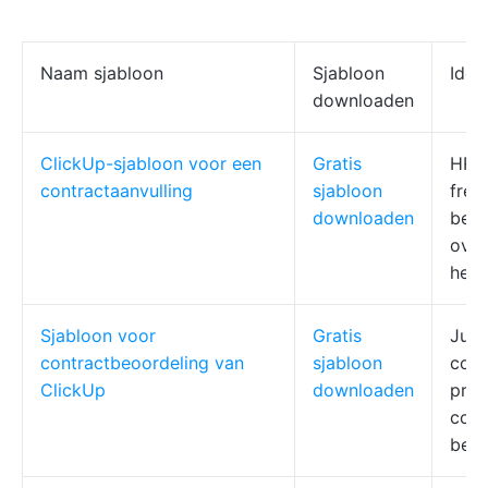
Naam sjabloon
Sjabloon
Idea
downloaden
ClickUp-sjabloon voor een
Gratis
HR-
contractaanvulling
sjabloon
free
downloaden
bedr
ove
herz
Sjabloon voor
Gratis
Juri
contractbeoordeling van
sjabloon
cons
ClickUp
downloaden
proj
cont
beoo