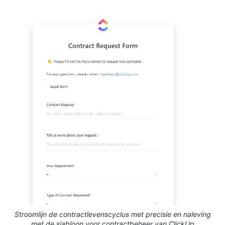
Stroomlijn de contractlevenscyclus met precisie en naleving
met de sjabloon voor contractbeheer van ClickUp