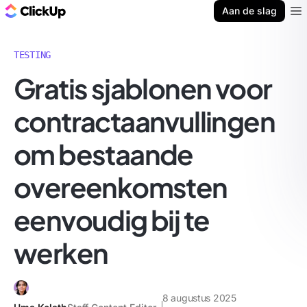
ClickUp Blog
Aan de slag
Ope
TESTING
Gratis sjablonen voor
contractaanvullingen
om bestaande
overeenkomsten
eenvoudig bij te
werken
8 augustus 2025