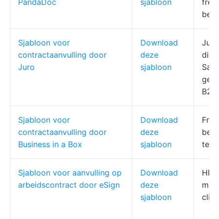
PandaDoc
sjabloon
free
bedr
Sjabloon voor
Download
Juri
contractaanvulling door
deze
dien
Juro
sjabloon
SaaS
gezo
B2B-
Sjabloon voor
Download
Free
contractaanvulling door
deze
bedr
Business in a Box
sjabloon
team
Sjabloon voor aanvulling op
Download
HR, 
arbeidscontract door eSign
deze
mana
sjabloon
clien