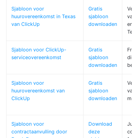
Sjabloon voor
Gratis
Verh
huurovereenkomst in Texas
sjabloon
vast
van ClickUp
downloaden
en m
Tex
Sjabloon voor ClickUp-
Gratis
Free
serviceovereenkomst
sjabloon
dien
downloaden
bedr
Sjabloon voor
Gratis
Verh
huurovereenkomst van
sjabloon
vast
ClickUp
downloaden
make
Sjabloon voor
Download
Juri
contractaanvulling door
deze
cont