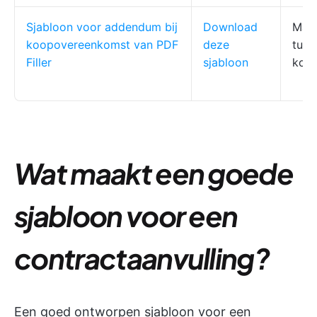
Sjabloon voor addendum bij
Download
Make
koopovereenkomst van PDF
deze
tuss
Filler
sjabloon
kope
Wat maakt een goede
sjabloon voor een
contractaanvulling?
Een goed ontworpen sjabloon voor een