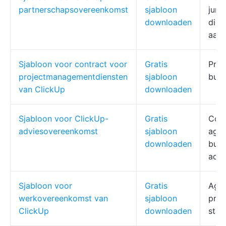
partnerschapsovereenkomst
sjabloon
juri
downloaden
die 
aan
Sjabloon voor contract voor
Gratis
Proj
projectmanagementdiensten
sjabloon
bure
van ClickUp
downloaden
Sjabloon voor ClickUp-
Gratis
Cons
adviesovereenkomst
sjabloon
agen
downloaden
busi
advi
Sjabloon voor
Gratis
Agil
werkovereenkomst van
sjabloon
proj
ClickUp
downloaden
star