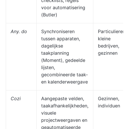
checklists, regels
voor automatisering
(Butler)
Any. do
Synchroniseren
Particulieren,
tussen apparaten,
kleine
dagelijkse
bedrijven,
taakplanning
gezinnen
(Moment), gedeelde
lijsten,
gecombineerde taak-
en kalenderweergave
Cozi
Aangepaste velden,
Gezinnen,
taakafhankelijkheden,
individuen
visuele
projectweergaven en
geautomatiseerde