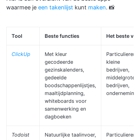
waarmee je
een takenlijst
kunt
maken
. 📸
Tool
Beste functies
Het beste voo
ClickUp
Met kleur
Particulieren,
gecodeerde
kleine
gezinskalenders,
bedrijven,
gedeelde
middelgrote
boodschappenlijstjes,
bedrijven,
maaltijdplanning,
onderneminge
whiteboards voor
samenwerking en
dagboeken
Todoist
Natuurlijke taalinvoer,
Particulieren,