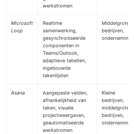
werkstromen
Microsoft
Realtime
Middelgrote
Loop
samenwerking,
bedrijven,
gesynchroniseerde
onderneminge
componenten in
Teams/Outlook,
adaptieve tabellen,
ingebouwde
takenlijsten
Asana
Aangepaste velden,
Kleine
afhankelijkheid van
bedrijven,
taken, visuele
middelgrote
projectweergaven,
bedrijven,
geautomatiseerde
onderneminge
werkstromen