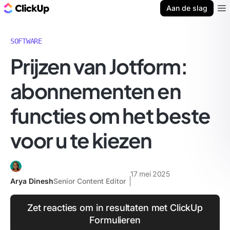
ClickUp Blog
Aan de slag
Ope
SOFTWARE
Prijzen van Jotform:
abonnementen en
functies om het beste
voor u te kiezen
17 mei 2025
Arya Dinesh
Senior Content Editor
Zet reacties om in resultaten met ClickUp
Formulieren