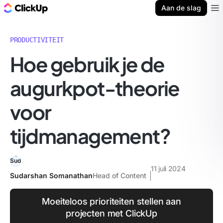
ClickUp Blog
Aan de slag
Ope
PRODUCTIVITEIT
Hoe gebruik je de
augurkpot-theorie
voor
tijdmanagement?
11 juli 2024
Sudarshan Somanathan
Head of Content
Moeiteloos prioriteiten stellen aan
projecten met ClickUp