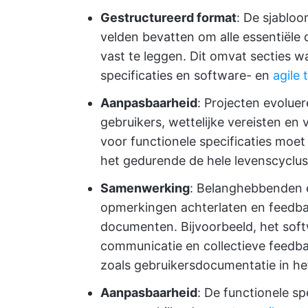
Gestructureerd format
: De sjabloo
velden bevatten om alle essentiële 
vast te leggen. Dit omvat secties w
specificaties en software- en
agile 
Aanpasbaarheid
: Projecten evolue
gebruikers, wettelijke vereisten e
voor functionele specificaties moe
het gedurende de hele levenscyclus v
Samenwerking
: Belanghebbenden
opmerkingen achterlaten en feedba
documenten. Bijvoorbeeld, het sof
communicatie en collectieve feedba
zoals gebruikersdocumentatie in he
Aanpasbaarheid
: De functionele s