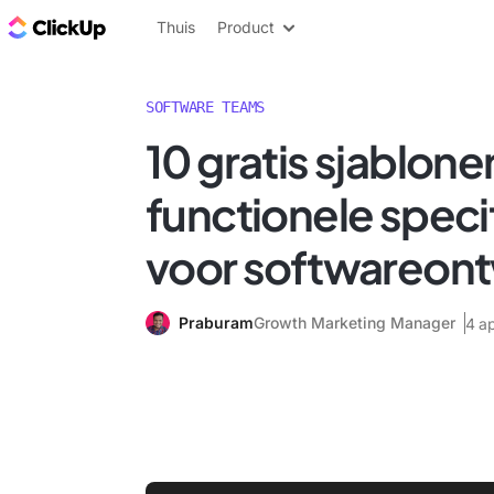
ClickUp Blog
Thuis
Product
SOFTWARE TEAMS
10 gratis sjablone
functionele speci
voor softwareont
Praburam
Growth Marketing Manager
4 ap