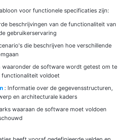
bloon voor functionele specificaties zijn:
erde beschrijvingen van de functionaliteit van
de gebruikerservaring
scenario's die beschrijven hoe verschillende
 omgaan
n waaronder de software wordt getest om te
functionaliteit voldoet
n
: Informatie over de gegevensstructuren,
werp en architecturale kaders
marks waaraan de software moet voldoen
eschouwd
aties heeft vooraf gedefinieerde velden en