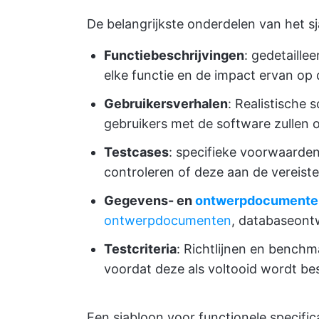
De belangrijkste onderdelen van het sja
Functiebeschrijvingen
: gedetaille
elke functie en de impact ervan op 
Gebruikersverhalen
: Realistische 
gebruikers met de software zullen
Testcases
: specifieke voorwaarde
controleren of deze aan de vereiste 
Gegevens- en
ontwerpdocumente
ontwerpdocumenten
, databaseont
Testcriteria
: Richtlijnen en bench
voordat deze als voltooid wordt b
Een sjabloon voor functionele specific