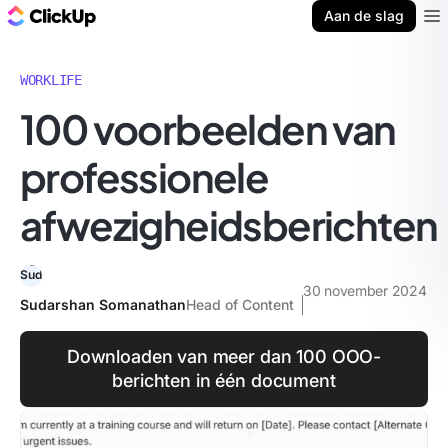
ClickUp Blog
Aan de slag
Ope
WORKLIFE
100 voorbeelden van
professionele
afwezigheidsberichten
30 november 2024
Sudarshan Somanathan
Head of Content
Downloaden van meer dan 100 OOO-
berichten in één document