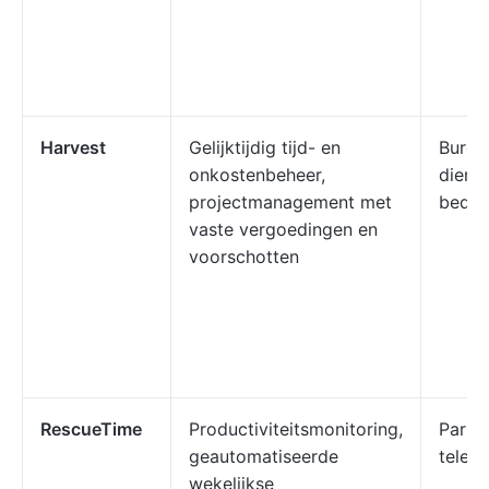
Harvest
Gelijktijdig tijd- en
Burea
onkostenbeheer,
diens
projectmanagement met
bedri
vaste vergoedingen en
voorschotten
RescueTime
Productiviteitsmonitoring,
Partic
geautomatiseerde
telew
wekelijkse