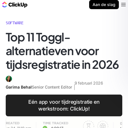
ClickUp Blog
Aan de slag
Ope
SOFTWARE
Top 11 Toggl-
alternatieven voor
tijdsregistratie in 2026
9 februari 2026
Garima Behal
Senior Content Editor
Eén app voor tijdregistratie en
werkstroom: ClickUp!