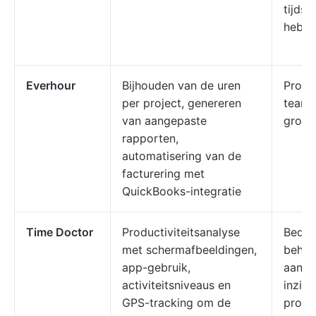
tijdsi
hebb
Everhour
Bijhouden van de uren
Proje
per project, genereren
teams
van aangepaste
groot
rapporten,
automatisering van de
facturering met
QuickBooks-integratie
Time Doctor
Productiviteitsanalyse
Bedrij
met schermafbeeldingen,
behoe
app-gebruik,
aan g
activiteitsniveaus en
inzich
GPS-tracking om de
produc