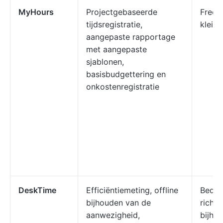
MyHours
Projectgebaseerde
Freel
tijdsregistratie,
klein
aangepaste rapportage
met aangepaste
sjablonen,
basisbudgettering en
onkostenregistratie
DeskTime
Efficiëntiemeting, offline
Bedrij
bijhouden van de
richte
aanwezigheid,
bijho