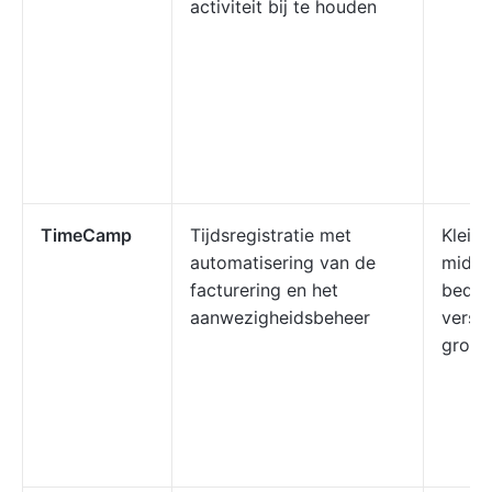
activiteit bij te houden
TimeCamp
Tijdsregistratie met
Kleine
automatisering van de
midde
facturering en het
bedri
aanwezigheidsbeheer
versch
groot