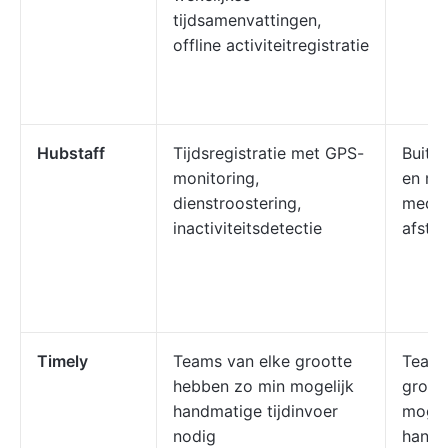
tijdsamenvattingen,
offline activiteitregistratie
Hubstaff
Tijdsregistratie met GPS-
Buite
monitoring,
en ma
dienstroostering,
medew
inactiviteitsdetectie
afsta
Timely
Teams van elke grootte
Teams
hebben zo min mogelijk
groot
handmatige tijdinvoer
mogel
nodig
handm