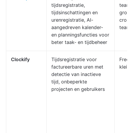
tijdsregistratie,
teams
tijdsinschattingen en
groot
urenregistratie, AI-
cross
aangedreven kalender-
teams
en planningsfuncties voor
beter taak- en tijdbeheer
Clockify
Tijdsregistratie voor
Freel
factureerbare uren met
kleine
detectie van inactieve
tijd, onbeperkte
projecten en gebruikers