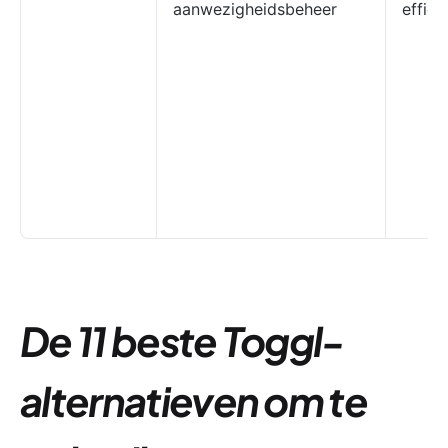
aanwezigheidsbeheer
effici
De 11 beste Toggl-
alternatieven om te