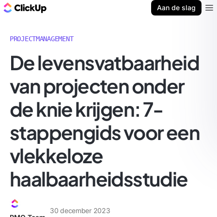
ClickUp Blog
Aan de slag
Ope
PROJECTMANAGEMENT
De levensvatbaarheid
van projecten onder
de knie krijgen: 7-
stappengids voor een
vlekkeloze
haalbaarheidsstudie
30 december 2023