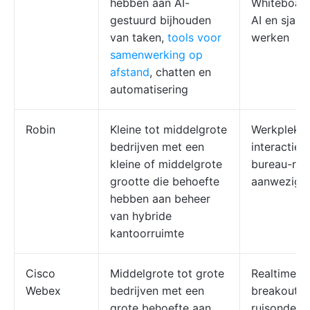
hebben aan AI-
Whiteboard
gestuurd bijhouden
AI en sjab
van taken,
tools voor
werken
samenwerking op
afstand
, chatten en
automatisering
Robin
Kleine tot middelgrote
Werkplekan
bedrijven met een
interactiev
kleine of middelgrote
bureau-res
grootte die behoefte
aanwezighe
hebben aan beheer
van hybride
kantoorruimte
Cisco
Middelgrote tot grote
Realtime ve
Webex
bedrijven met een
breakoutr
grote behoefte aan
ruisonderd