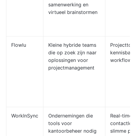
samenwerking en
virtueel brainstormen
Flowlu
Kleine hybride teams
Projecttool
die op zoek zijn naar
kennisbank
oplossingen voor
workflowau
projectmanagement
WorkInSync
Ondernemingen die
Real-time 
tools voor
contactloo
kantoorbeheer nodig
slimme pla