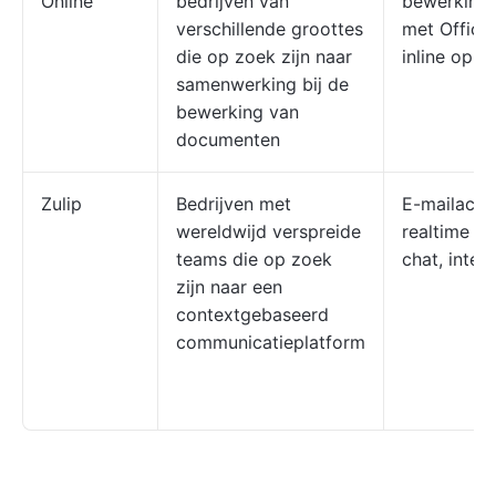
Online
bedrijven van
bewerking, 
verschillende groottes
met Office
die op zoek zijn naar
inline opm
samenwerking bij de
bewerking van
documenten
Zulip
Bedrijven met
E-mailachti
wereldwijd verspreide
realtime e
teams die op zoek
chat, integ
zijn naar een
contextgebaseerd
communicatieplatform