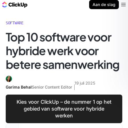
ClickUp Blog
Aan de slag
Ope
SOFTWARE
Top 10 software voor
hybride werk voor
betere samenwerking
19 juli 2025
Garima Behal
Senior Content Editor
Kies voor ClickUp – de nummer 1 op het
gebied van software voor hybride
werken