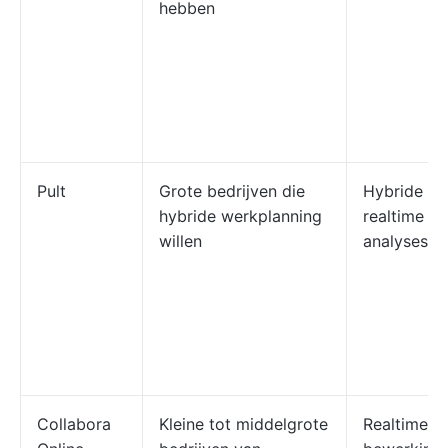
hebben
Pult
Grote bedrijven die
Hybride ro
hybride werkplanning
realtime bu
willen
analyses e
Collabora
Kleine tot middelgrote
Realtime g