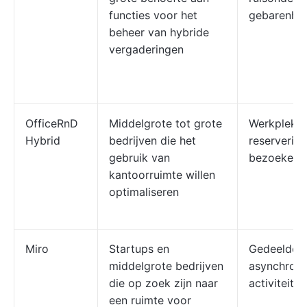
functies voor het
gebarenhe
beheer van hybride
vergaderingen
OfficeRnD
Middelgrote tot grote
Werkplekan
Hybrid
bedrijven die het
reservering
gebruik van
bezoekersr
kantoorruimte willen
optimaliseren
Miro
Startups en
Gedeelde b
middelgrote bedrijven
asynchron
die op zoek zijn naar
activiteite
een ruimte voor