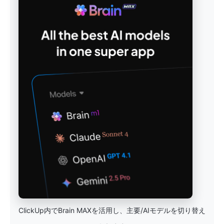
ClickUp内でBrain MAXを活用し、主要/AIモデルを切り替え