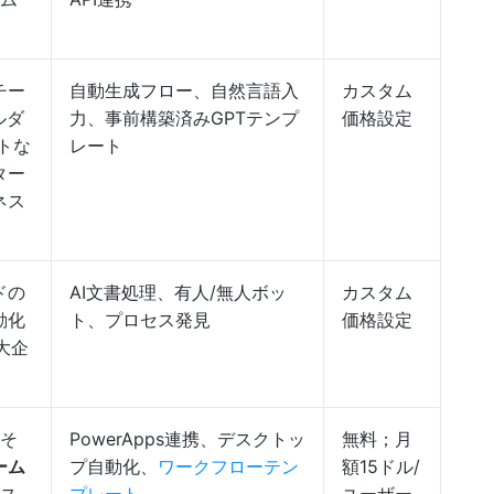
チー
自動生成フロー、自然言語入
カスタム
ルダ
力、事前構築済みGPTテンプ
価格設定
トな
レート
ター
ネス
ドの
AI文書処理、有人/無人ボッ
カスタム
動化
ト、プロセス発見
価格設定
大企
とそ
PowerApps連携、デスクトッ
無料；月
ーム
プ自動化、
ワークフローテン
額15ドル/