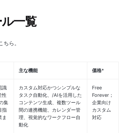
ツール一覧
はこちら。
主な機能
価格
*
認識
カスタム対応かつシンプルな
Free
産性
タスク自動化、/AIを活用した
Forever；
の集
コンテンツ生成、複数ツール
企業向け
目指
間の連携機能、カレンダー管
カスタム
業ま
理、視覚的なワークフロー自
対応
動化