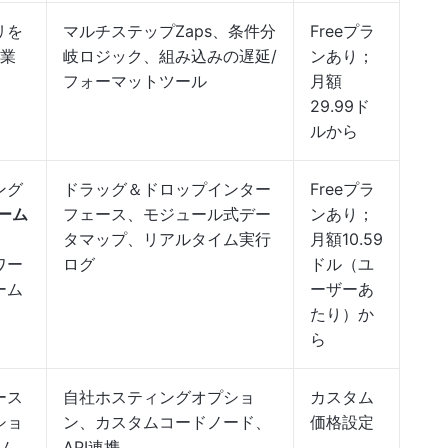
リを
マルチステップZaps、条件分
Freeプラ
業
岐ロジック、組み込みの遅延/
ンあり；
フォーマットツール
月額
29.99ド
ルから
ング
ドラッグ＆ドロップインター
Freeプラ
ーム
フェース、モジュール式デー
ンあり；
タマップ、リアルタイム実行
月額10.59
ワー
ログ
ドル（ユ
ーム
ーザーあ
たり）か
ら
ース
自社ホスティングオプショ
カスタム
ショ
ン、カスタムコードノード、
価格設定
ム
API連携