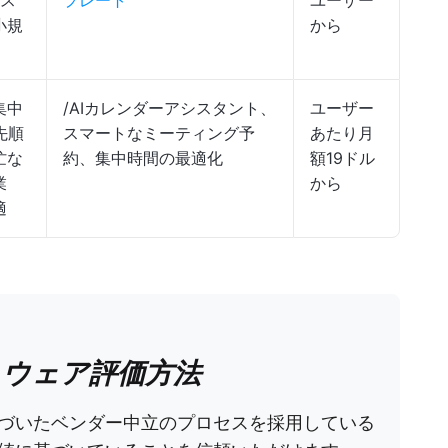
シス
プレート
ユーザー
小規
から
集中
/AIカレンダーアシスタント、
ユーザー
先順
スマートなミーティング予
あたり月
忙な
約、集中時間の最適化
額19ドル
業
から
適
フトウェア評価方法
づいたベンダー中立のプロセスを採用している