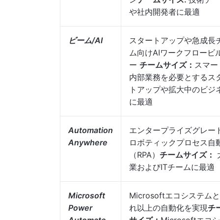
や社内開発者に最適
ビーム/AI
スタートアップや急成長
ム向けAIワークフロービ
ー
チームサイズ：
スマー
内部業務を必要とするス
トアップや拡大中のビジ
に最適
Automation
エンタープライズグレー
Anywhere
ロボティックプロセス自
（RPA）
チームサイズ：
業およびITチームに最適
Microsoft
Microsoftエコシステム
Power
れ以上の自動化を実現
チ