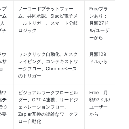
ップ
ノーコードプラットフォー
Freeプラ
ーム
ム、共同承認、Slack/電子メ
ンあり；
人
ールトリガー、スマート分岐
月額27ド
グチ
ロジック
ル/ユーザ
ーから
ラウ
ワンクリック自動化、AIスク
月額129
ムサ
レイピング、コンテキストワ
ドルから
ョ
ークフロー、Chromeベース
のトリガー
動ワ
ビジュアルワークフロービル
Free；月
築
チ
ダー、GPT-4連携、リードジ
額97ドル/
ラク
ェネレーションフロー、
ユーザー
必要
Zapier互換の複雑なワークフ
から
ロー自動化