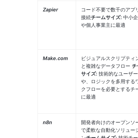
Zapier
コード不要で数千のアプ
接続
チームサイズ:
中小企
や個人事業主に最適
Make.com
ビジュアルスクリプティ
と複雑なデータフロー
チ
サイズ:
技術的なユーザー
や、ロジックを多用する
クフローを必要とするチ
に最適
n8n
開発者向けのオープンソ
で柔軟な自動化ソリュー
ン
チームサイズ:
技術チー