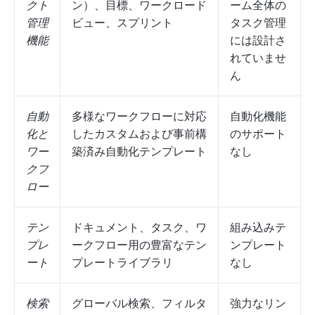
クト
ン）、目標、ワークロード
ーム全体の
管理
ビュー、スプリント
タスク管理
機能
には設計さ
れていませ
ん
自動
多様なワークフローに対応
自動化機能
化と
したカスタムおよび事前構
のサポート
ワー
築済み自動化テンプレート
なし
クフ
ロー
テン
ドキュメント、タスク、ワ
組み込みテ
プレ
ークフロー用の豊富なテン
ンプレート
ート
プレートライブラリ
なし
検索
グローバル検索、フィルタ
強力なリン