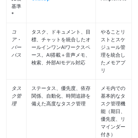
基準
*
コ
タスク、ドキュメント、目
やることリ
ア・
標、チャットを統合したオ
ストとスケ
パー
ールインワンAIワークスペ
ジュール管
パス
ース。AI搭載＋音声メモ、
理を統合し
検索、外部AIモデル対応
たメモアプ
リ
タス
ステータス、優先度、依存
メモ内での
ク管
関係、自動化、時間追跡を
基本的なタ
理
備えた高度なタスク管理
スク管理機
能（期日、
優先度、リ
マインダー
付き）