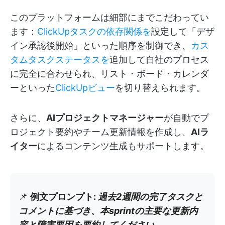
このプラットフォームは細部にまでこだわってい
ます：
ClickUpタスクの依存関係を
設定して「デザ
イン承認後開始」といった順序を制御でき、
カス
タムタスクステータスを
追加して自社のプロセス
に完全に合わせられ、リスト・ボード・カレンダ
ーといった
ClickUpビュー
を切り替えられます。
さらに、
AIプロジェクトマネージャー
が自動でプ
ロジェクト要約やチーム更新情報を作成し、
AIラ
イター
によるコンテンツ生成もサポートします。
📌
例文プロンプト:
過去2週間の完了タスクと
コメントに基づき、本sprintの主要な更新内
容と障害要因を要約してください
。