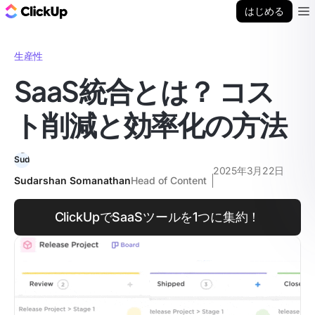
ClickUp ブログ
はじめる
Ope
生産性
SaaS統合とは？ コス
ト削減と効率化の方法
2025年3月22日
Sudarshan Somanathan
Head of Content
ClickUpでSaaSツールを1つに集約！