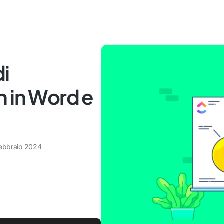
di
n in Word e
febbraio 2024