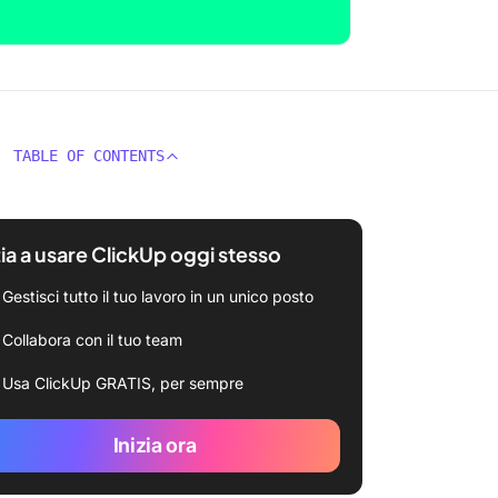
TABLE OF CONTENTS
zia a usare ClickUp oggi stesso
Gestisci tutto il tuo lavoro in un unico posto
Collabora con il tuo team
Usa ClickUp GRATIS, per sempre
Inizia ora