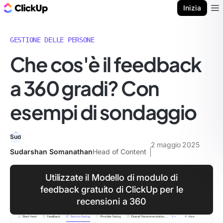
Blog di ClickUp
Inizia
Ope
GESTIONE DELLE PERSONE
Che cos'è il feedback
a 360 gradi? Con
esempi di sondaggio
2 maggio 2025
Sudarshan Somanathan
Head of Content
Utilizzate il Modello di modulo di
feedback gratuito di ClickUp per le
recensioni a 360