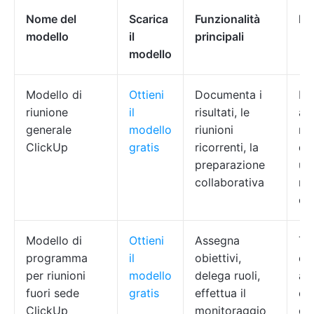
Nome del
Scarica
Funzionalità
Id
modello
il
principali
modello
Modello di
Ottieni
Documenta i
Dir
riunione
il
risultati, le
azi
generale
modello
riunioni
re
ClickUp
gratis
ricorrenti, la
del
preparazione
um
collaborativa
re
op
Modello di
Ottieni
Assegna
Te
programma
il
obiettivi,
ope
per riunioni
modello
delega ruoli,
ass
fuori sede
gratis
effettua il
ese
ClickUp
monitoraggio
or