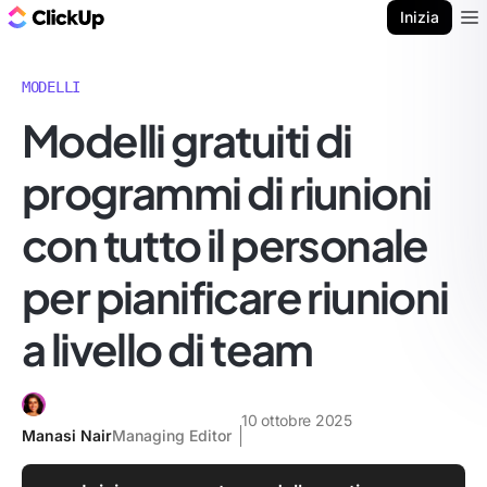
Blog di ClickUp
Inizia
Ope
MODELLI
Modelli gratuiti di
programmi di riunioni
con tutto il personale
per pianificare riunioni
a livello di team
10 ottobre 2025
Manasi Nair
Managing Editor