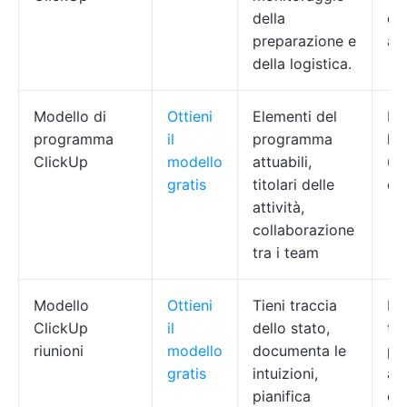
della
di r
preparazione e
az
della logistica.
Modello di
Ottieni
Elementi del
PM
programma
il
programma
lea
ClickUp
modello
attuabili,
um
gratis
titolari delle
op
attività,
collaborazione
tra i team
Modello
Ottieni
Tieni traccia
Ma
ClickUp
il
dello stato,
te
riunioni
modello
documenta le
pro
gratis
intuizioni,
a 
pianifica
con