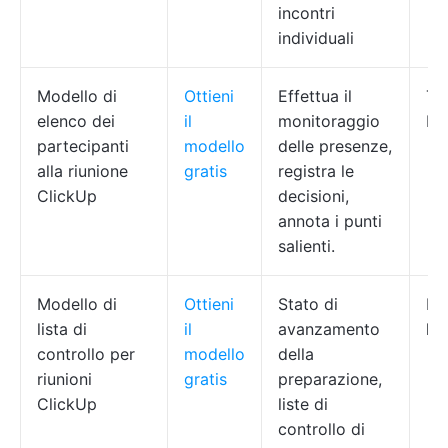
incontri
individuali
Modello di
Ottieni
Effettua il
Te
elenco dei
il
monitoraggio
PM
partecipanti
modello
delle presenze,
alla riunione
gratis
registra le
ClickUp
decisioni,
annota i punti
salienti.
Modello di
Ottieni
Stato di
PM
lista di
il
avanzamento
le
controllo per
modello
della
riunioni
gratis
preparazione,
ClickUp
liste di
controllo di