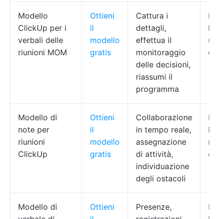
Modello
Ottieni
Cattura i
PM
ClickUp per i
il
dettagli,
lea
verbali delle
modello
effettua il
um
riunioni MOM
gratis
monitoraggio
co
delle decisioni,
riassumi il
programma
Modello di
Ottieni
Collaborazione
PM
note per
il
in tempo reale,
lea
riunioni
modello
assegnazione
re
ClickUp
gratis
di attività,
op
individuazione
degli ostacoli
Modello di
Ottieni
Presenze,
PM