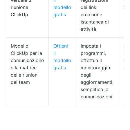
verbale di
il
registrazioni
le
riunione
modello
dei link,
int
ClickUp
gratis
creazione
istantanea di
attività
Modello
Ottieni
Imposta i
PM
ClickUp per la
il
programmi,
um
comunicazione
modello
effettua il
re
e la matrice
gratis
monitoraggio
di
delle riunioni
degli
del team
aggiornamenti,
semplifica le
comunicazioni