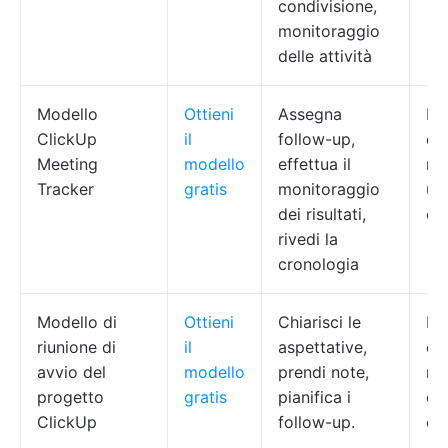
condivisione,
monitoraggio
delle attività
Modello
Ottieni
Assegna
Re
ClickUp
il
follow-up,
di
Meeting
modello
effettua il
ris
Tracker
gratis
monitoraggio
um
dei risultati,
cli
rivedi la
cronologia
Modello di
Ottieni
Chiarisci le
PM
riunione di
il
aspettative,
co
avvio del
modello
prendi note,
ruo
progetto
gratis
pianifica i
co
ClickUp
follow-up.
cli