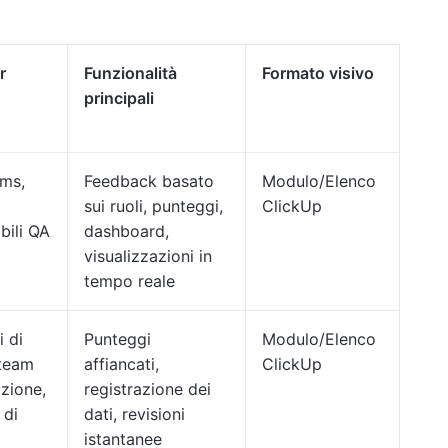
r
Funzionalità
Formato visivo
principali
ms,
Feedback basato
Modulo/Elenco
sui ruoli, punteggi,
ClickUp
bili QA
dashboard,
visualizzazioni in
tempo reale
i di
Punteggi
Modulo/Elenco
 team
affiancati,
ClickUp
azione,
registrazione dei
 di
dati, revisioni
istantanee