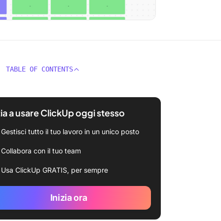
TABLE OF CONTENTS
zia a usare ClickUp oggi stesso
Gestisci tutto il tuo lavoro in un unico posto
Collabora con il tuo team
Usa ClickUp GRATIS, per sempre
Inizia ora