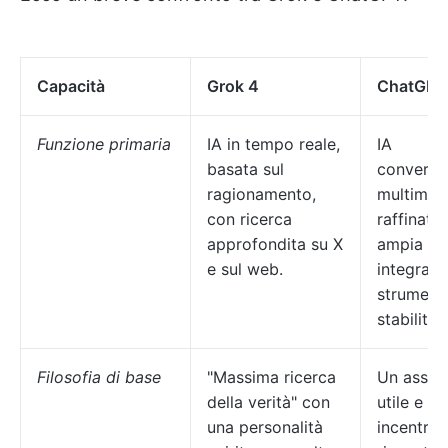
Capacità
Grok 4
ChatGPT
Funzione primaria
IA in tempo reale,
IA
basata sul
conversa
ragionamento,
multimod
con ricerca
raffinata
approfondita su X
ampia
e sul web.
integrazi
strumenti
stabilità
Filosofia di base
"Massima ricerca
Un assist
della verità" con
utile e co
una personalità
incentrat