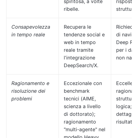
spiritosa, a volte
risposte 
ribelle.
strutturat
Consapevolezza
Recupera le
Richiede 
in tempo reale
tendenze social e
di naviga
web in tempo
Deep Res
reale tramite
per i dati
l'integrazione
non nativ
DeepSearch/X.
Ragionamento e
Eccezionale con
Eccellent
risoluzione dei
benchmark
ragionam
problemi
tecnici (AIME,
struttura
scienza a livello
logica; p
di dottorato);
dettagliat
ragionamento
risultati 
"multi-agente" nel
modello Heavy.