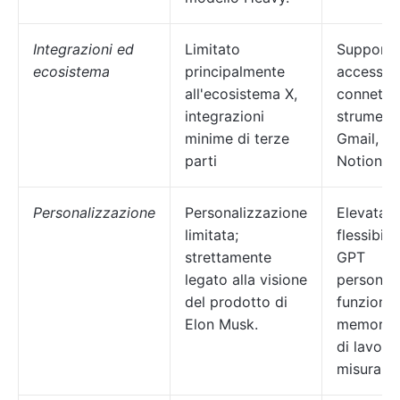
Integrazioni ed
Limitato
Supporta 
ecosistema
principalmente
accesso 
all'ecosistema X,
connettor
integrazioni
strument
minime di terze
Gmail, T
parti
Notion
Personalizzazione
Personalizzazione
Elevata
limitata;
flessibili
strettamente
GPT
legato alla visione
personali
del prodotto di
funzional
Elon Musk.
memoria e
di lavoro
misura