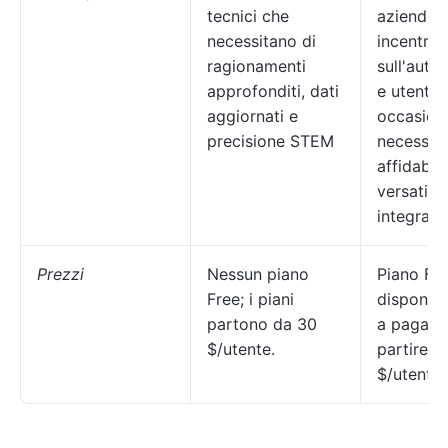
tecnici che
aziende,
necessitano di
incentrati
ragionamenti
sull'aut
approfonditi, dati
e utenti
aggiornati e
occasiona
precisione STEM
necessita
affidabili
versatili
integrazi
Prezzi
Nessun piano
Piano Fr
Free; i piani
disponibil
partono da 30
a pagame
$/utente.
partire d
$/utente