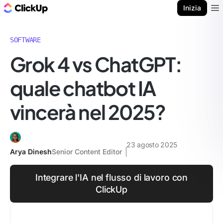
Blog di ClickUp
Inizia
Ope
SOFTWARE
Grok 4 vs ChatGPT:
quale chatbot IA
vincerà nel 2025?
23 agosto 2025
Arya Dinesh
Senior Content Editor
Integrare l'IA nel flusso di lavoro con
ClickUp