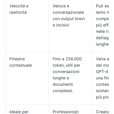
Velocità e
Veloce e
Può esse
reattività
conversazionale
lento nel
con output brevi
compless
e incisivi
più effic
nelle ris
dettaglia
lunghe.
Finestra
Fino a 256.000
Varia a 
contestuale
token, utili per
del model
conversazioni
GPT-4 ch
lunghe e
una fines
documenti
contesto
complessi.
sostanzi
più picco
Ideale per
Professionisti
Creatori,