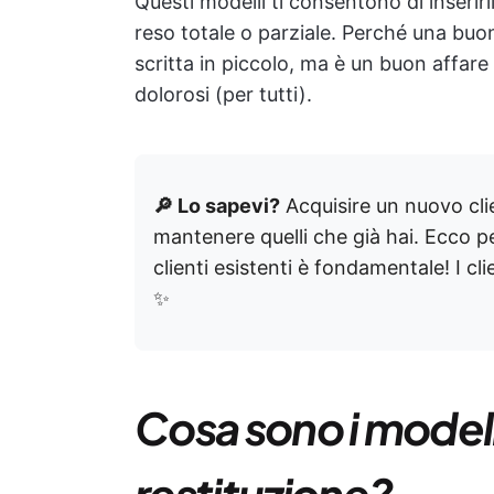
Questi modelli ti consentono di inserirli, 
reso totale o parziale. Perché una buon
scritta in piccolo, ma è un buon affar
dolorosi (per tutti).
🔎 Lo sapevi?
Acquisire un nuovo cl
mantenere quelli che già hai. Ecco p
clienti esistenti è fondamentale! I cli
✨
Cosa sono i modelli
restituzione?