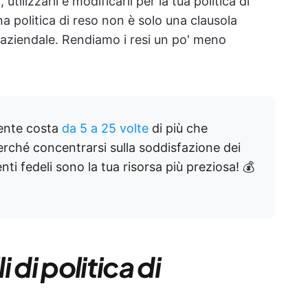
utilizzarli e modificarli per la tua politica di
a politica di reso non è solo una clausola
e aziendale. Rendiamo i resi un po' meno
iente costa
da 5 a 25 volte
di più che
erché concentrarsi sulla soddisfazione dei
enti fedeli sono la tua risorsa più preziosa! 💰
 di politica di