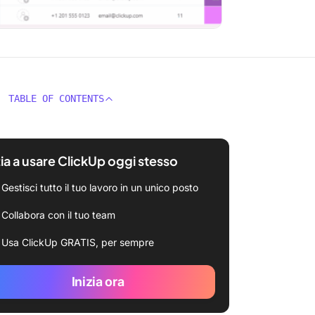
TABLE OF CONTENTS
zia a usare ClickUp oggi stesso
Gestisci tutto il tuo lavoro in un unico posto
Collabora con il tuo team
Usa ClickUp GRATIS, per sempre
Inizia ora