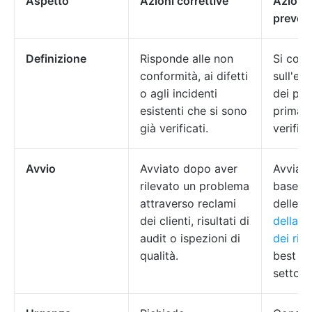
Aspetto
Azioni correttive
Azioni
preven
Definizione
Risponde alle non
Si conc
conformità, ai difetti
sull'el
o agli incidenti
dei pro
esistenti che si sono
prima c
già verificati.
verifich
Avvio
Avviato dopo aver
Avviata
rilevato un problema
base del
attraverso reclami
delle t
dei clienti, risultati di
della v
audit o ispezioni di
dei risc
qualità.
best pr
settore