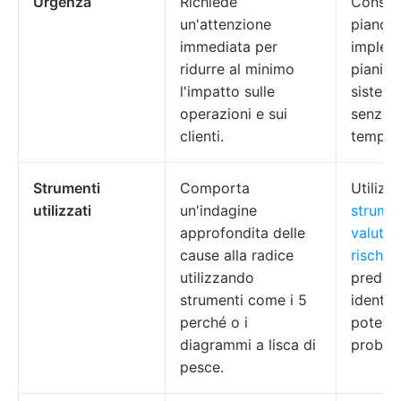
Urgenza
Richiede
Consen
un'attenzione
piano d
immediata per
implem
ridurre al minimo
pianifi
l'impatto sulle
sistema
operazioni e sui
senza p
clienti.
tempora
Strumenti
Comporta
Utilizz
utilizzati
un'indagine
strumen
approfondita delle
valutaz
cause alla radice
rischi
e 
utilizzando
preditt
strumenti come i 5
identif
perché o i
potenzi
diagrammi a lisca di
problem
pesce.