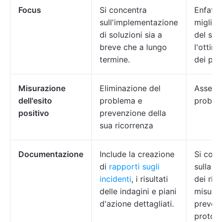
Focus
Si concentra
Enfatiz
sull'implementazione
miglior
di soluzioni sia a
del sis
breve che a lungo
l'ottim
termine.
dei pro
Misurazione
Eliminazione del
Assenz
dell'esito
problema e
problem
positivo
prevenzione della
sua ricorrenza
Documentazione
Include la creazione
Si conc
di
rapporti sugli
sulla v
incidenti
, i risultati
dei risc
delle indagini e piani
misure
d'azione dettagliati.
prevent
protoco