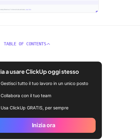
TABLE OF CONTENTS
zia a usare ClickUp oggi stesso
Gestisci tutto il tuo lavoro in un unico posto
Collabora con il tuo team
Usa ClickUp GRATIS, per sempre
Inizia ora