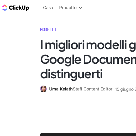
Blog di ClickUp
Casa
Prodotto
MODELLI
I migliori modelli g
Google Document
distinguerti
Uma Kelath
Staff Content Editor
15 giugno