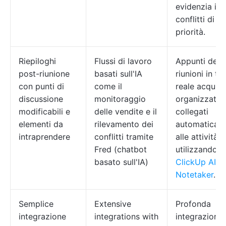
evidenzia i
conflitti di
priorità.
Riepiloghi
Flussi di lavoro
Appunti delle
post-riunione
basati sull'IA
riunioni in t
con punti di
come il
reale acquisit
discussione
monitoraggio
organizzati e
modificabili e
delle vendite e il
collegati
elementi da
rilevamento dei
automaticam
intraprendere
conflitti tramite
alle attività
Fred (chatbot
utilizzando
basato sull'IA)
ClickUp AI
Notetaker
.
Semplice
Extensive
Profonda
integrazione
integrations with
integrazione