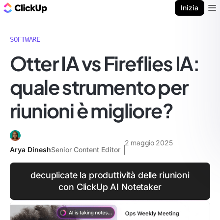
Blog di ClickUp
Inizia
Ope
SOFTWARE
Otter IA vs Fireflies IA:
quale strumento per
riunioni è migliore?
2 maggio 2025
Arya Dinesh
Senior Content Editor
decuplicate la produttività delle riunioni
con ClickUp AI Notetaker