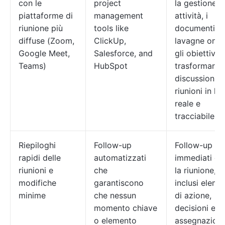
con le
project
la gestione d
piattaforme di
management
attività, i
riunione più
tools like
documenti, l
diffuse (Zoom,
ClickUp,
lavagne onlin
Google Meet,
Salesforce, and
gli obiettivi 
Teams)
HubSpot
trasformare l
discussioni d
riunioni in la
reale e
tracciabile.
Riepiloghi
Follow-up
Follow-up
rapidi delle
automatizzati
immediati d
riunioni e
che
la riunione,
modifiche
garantiscono
inclusi eleme
minime
che nessun
di azione,
momento chiave
decisioni e
o elemento
assegnazion