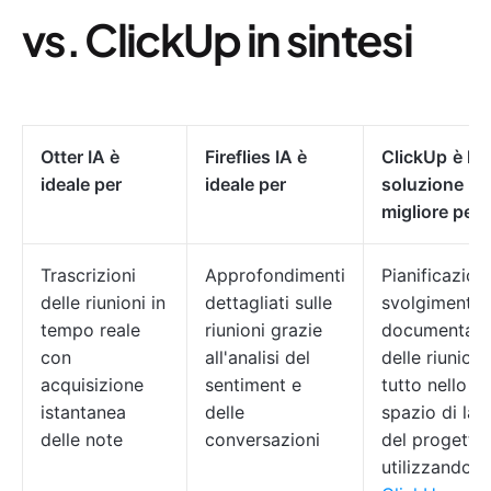
vs. ClickUp in sintesi
Otter IA è
Fireflies IA è
ClickUp
è la
ideale per
ideale per
soluzione
migliore per
Trascrizioni
Approfondimenti
Pianificazion
delle riunioni in
dettagliati sulle
svolgimento 
tempo reale
riunioni grazie
documentazi
con
all'analisi del
delle riunioni:
acquisizione
sentiment e
tutto nello s
istantanea
delle
spazio di lav
delle note
conversazioni
del progetto
utilizzando