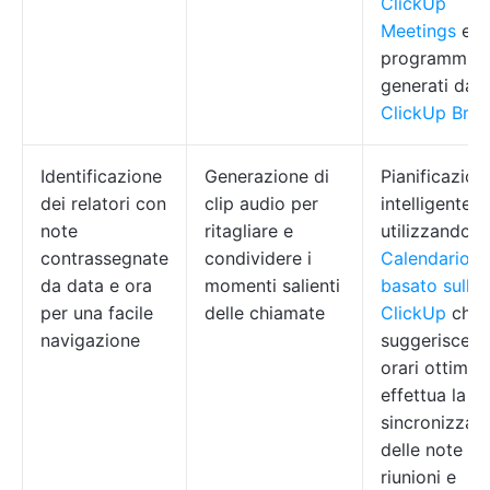
ClickUp
Meetings
e i
programmi
generati dall'
ClickUp Brai
Identificazione
Generazione di
Pianificazion
dei relatori con
clip audio per
intelligente
note
ritagliare e
utilizzando
il
contrassegnate
condividere i
Calendario
da data e ora
momenti salienti
basato sull'IA
per una facile
delle chiamate
ClickUp
che
navigazione
suggerisce gl
orari ottimali
effettua la
sincronizzaz
delle note de
riunioni e