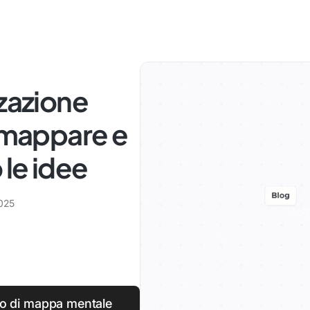
zzazione
r mappare e
 le idee
2025
lo di mappa mentale