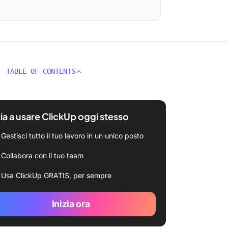
TABLE OF CONTENTS
zia a usare ClickUp oggi stesso
Gestisci tutto il tuo lavoro in un unico posto
Collabora con il tuo team
Usa ClickUp GRATIS, per sempre
Inizia ora