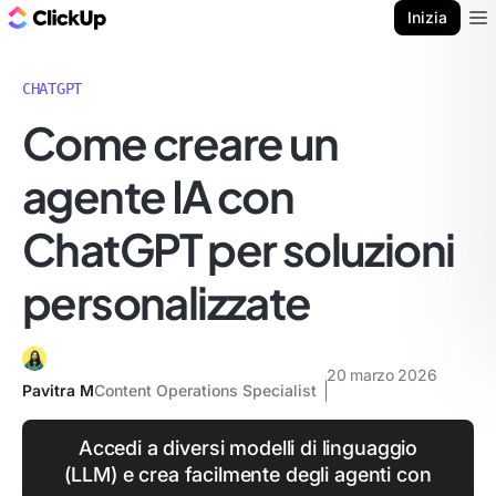
Blog di ClickUp
Inizia
Ope
CHATGPT
Come creare un
agente IA con
ChatGPT per soluzioni
personalizzate
20 marzo 2026
Pavitra M
Content Operations Specialist
Accedi a diversi modelli di linguaggio
(LLM) e crea facilmente degli agenti con