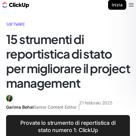
Blog di ClickUp
Inizia
Ope
SOFTWARE
15 strumenti di
reportistica di stato
per migliorare il project
management
21 febbraio 2025
Garima Behal
Senior Content Editor
Provate lo strumento di reportistica di
stato numero 1: ClickUp