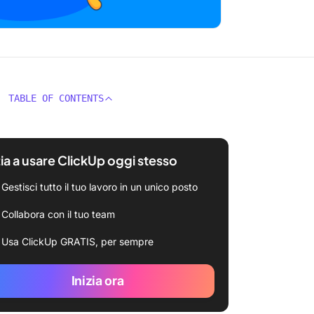
TABLE OF CONTENTS
zia a usare ClickUp oggi stesso
Gestisci tutto il tuo lavoro in un unico posto
Collabora con il tuo team
Usa ClickUp GRATIS, per sempre
Inizia ora