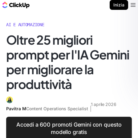
Blog di ClickUp
Inizia
Ope
AI E AUTOMAZIONE
Oltre 25 migliori
prompt per l'IA Gemini
per migliorare la
produttività
1 aprile 2026
Pavitra M
Content Operations Specialist
Accedi a 600 promoti Gemini con questo
modello gratis