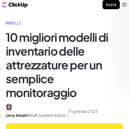
Blog di ClickUp
Inizia
Ope
MODELLI
10 migliori modelli di
inventario delle
attrezzature per un
semplice
monitoraggio
11 gennaio 2025
Uma Kelath
Staff Content Editor