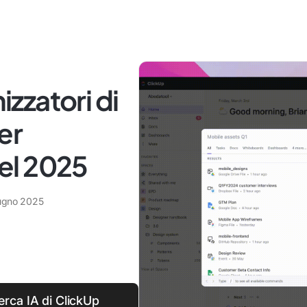
izzatori di
per
el 2025
ugno 2025
cerca IA di ClickUp