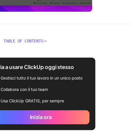
TABLE OF CONTENTS
zia a usare ClickUp oggi stesso
Gestisci tutto il tuo lavoro in un unico posto
Collabora con il tuo team
Usa ClickUp GRATIS, per sempre
Inizia ora