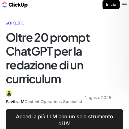
Blog di ClickUp
Inizia
Ope
WORKLIFE
Oltre 20 prompt
ChatGPT per la
redazione di un
curriculum
1 agosto 2025
Pavitra M
Content Operations Specialist
Accedi a più LLM con un solo strumento
di IA!