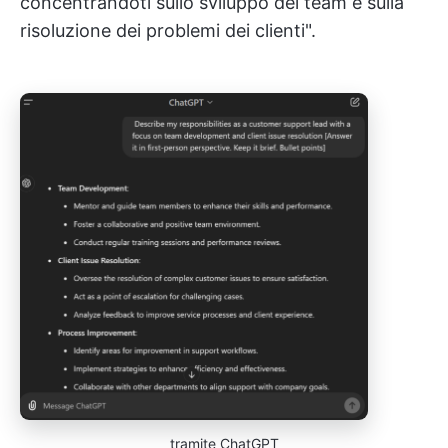
concentrandoti sullo sviluppo del team e sulla
risoluzione dei problemi dei clienti".
tramite ChatGPT