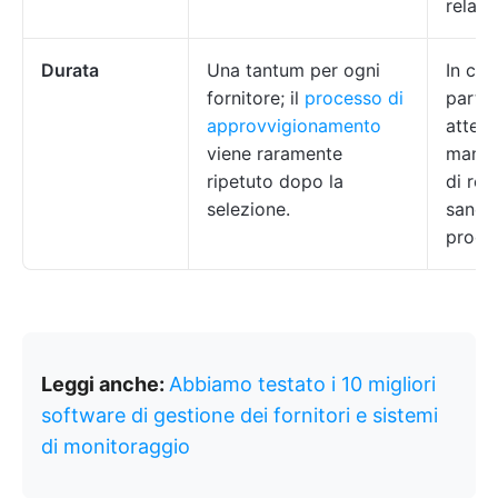
relazi
Durata
Una tantum per ogni
In cor
fornitore; il
processo di
partic
approvvigionamento
attenz
viene raramente
mante
ripetuto dopo la
di rel
selezione.
sane e
produt
Leggi anche:
Abbiamo testato i 10 migliori
software di gestione dei fornitori e sistemi
di monitoraggio