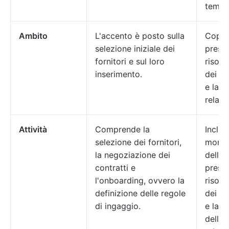
temp
Ambito
L'accento è posto sulla
Copre
selezione iniziale dei
presta
fornitori e sul loro
risolu
inserimento.
dei p
e la c
relazi
Attività
Comprende la
Include
selezione dei fornitori,
monit
la negoziazione dei
delle
contratti e
presta
l'onboarding, ovvero la
risolu
definizione delle regole
dei p
di ingaggio.
e la g
delle