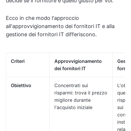
decide se il fornitore è quello giusto per voi.
Ecco in che modo l'approccio
all'approvvigionamento dei fornitori IT e alla
gestione dei fornitori IT differiscono.
Criteri
Approvvigionamento
Gesti
dei fornitori IT
fornit
Obiettivo
Concentrati sui
L'obie
risparmi: trova il prezzo
quello
migliore durante
rispar
l'acquisto iniziale
sui co
corren
insta
relazi