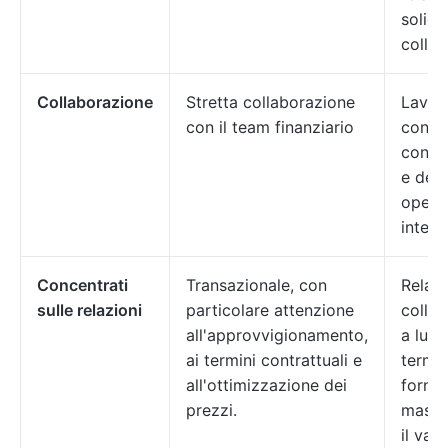
solide
collab
Collaborazione
Stretta collaborazione
Lavor
con il team finanziario
congi
con i 
e dell
opera
intern
Concentrati
Transazionale, con
Relazi
sulle relazioni
particolare attenzione
collab
all'approvvigionamento,
a lun
ai termini contrattuali e
termin
all'ottimizzazione dei
fornit
prezzi.
massi
il valo