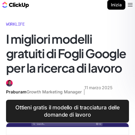
Blog di ClickUp
Inizia
Ope
WORKLIFE
I migliori modelli
gratuiti di Fogli Google
per la ricerca di lavoro
11 marzo 2025
Praburam
Growth Marketing Manager
Ottieni gratis il modello di tracciatura delle
domande di lavoro