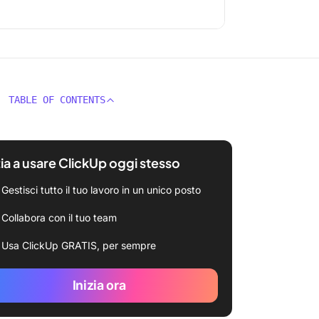
TABLE OF CONTENTS
zia a usare ClickUp oggi stesso
Gestisci tutto il tuo lavoro in un unico posto
Collabora con il tuo team
Usa ClickUp GRATIS, per sempre
Inizia ora