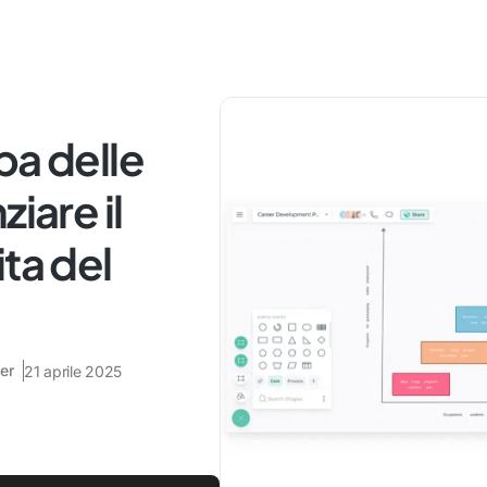
pa delle
iare il
ta del
er
21 aprile 2025