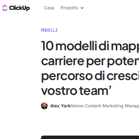
Blog di ClickUp
Casa
Prodotto
MODELLI
10 modelli di map
carriere per potenz
percorso di cresci
vostro team’
Alex York
Senior Content Marketing Manag