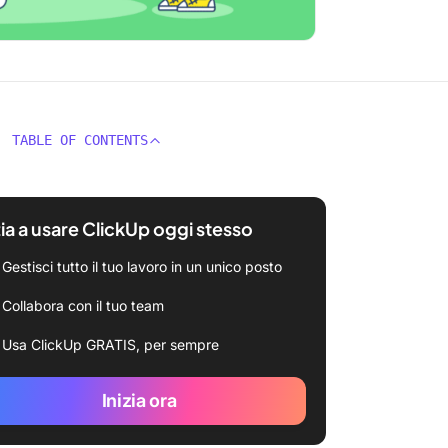
TABLE OF CONTENTS
zia a usare ClickUp oggi stesso
Gestisci tutto il tuo lavoro in un unico posto
Collabora con il tuo team
Usa ClickUp GRATIS, per sempre
Inizia ora