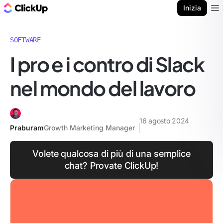
Blog di ClickUp
Inizia
Ope
SOFTWARE
I pro e i contro di Slack
nel mondo del lavoro
16 agosto 2024
Praburam
Growth Marketing Manager
Volete qualcosa di più di una semplice
chat? Provate ClickUp!