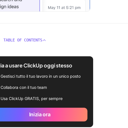
TABLE OF CONTENTS
zia a usare ClickUp oggi stesso
Gestisci tutto il tuo lavoro in un unico posto
Collabora con il tuo team
Usa ClickUp GRATIS, per sempre
Inizia ora