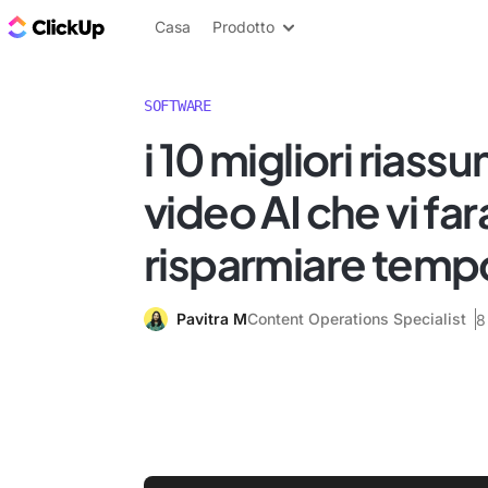
Blog di ClickUp
Casa
Prodotto
SOFTWARE
i 10 migliori riassu
video AI che vi fa
risparmiare temp
Pavitra M
Content Operations Specialist
8