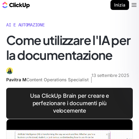
Blog di ClickUp
Inizia
Ope
AI E AUTOMAZIONE
Come utilizzare l'IA per
la documentazione
13 settembre 2025
Pavitra M
Content Operations Specialist
Usa ClickUp Brain per creare e
perfezionare i documenti più
velocemente