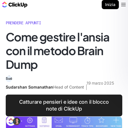
Blog di ClickUp
Inizia
Ope
PRENDERE APPUNTI
Come gestire l'ansia
con il metodo Brain
Dump
19 marzo 2025
Sudarshan Somanathan
Head of Content
Catturare pensieri e idee con il blocco
note di ClickUp