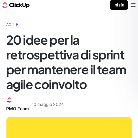
Blog di ClickUp
Inizia
Ope
AGILE
20 idee per la
retrospettiva di sprint
per mantenere il team
agile coinvolto
10 maggio 2024
PMO Team