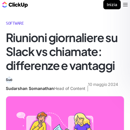
Blog di ClickUp
Inizia
Ope
SOFTWARE
Riunioni giornaliere su
Slack vs chiamate:
differenze e vantaggi
10 maggio 2024
Sudarshan Somanathan
Head of Content